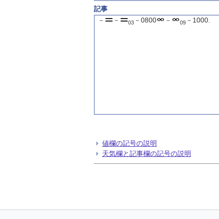
記事
－
－
－0800
－
－1000.
03
09
値欄の記号の説明
天気欄と記事欄の記号の説明