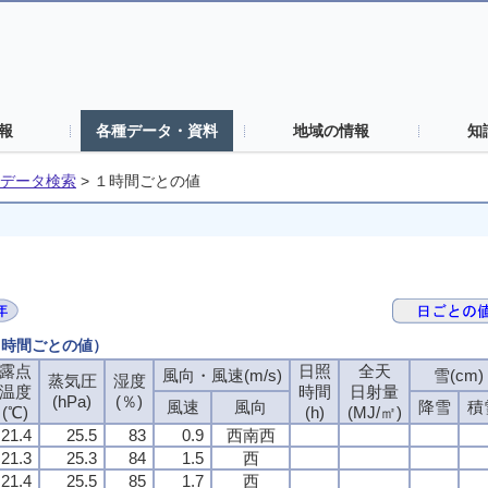
報
各種データ・資料
地域の情報
知
データ検索
>
１時間ごとの値
（１時間ごとの値）
露点
日照
全天
風向・風速(m/s)
雪(cm)
蒸気圧
湿度
温度
時間
日射量
(hPa)
(％)
風速
風向
降雪
積
(℃)
(h)
(MJ/㎡)
21.4
25.5
83
0.9
西南西
21.3
25.3
84
1.5
西
21.4
25.5
85
1.7
西