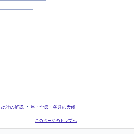
測統計の解説
年・季節・各月の天候
このページのトップへ