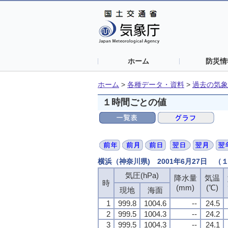
ホーム
防災情
ホーム
>
各種データ・資料
>
過去の気象
１時間ごとの値
横浜（神奈川県) 2001年6月27日 
気圧(hPa)
降水量
気温
時
(mm)
(℃)
現地
海面
1
999.8
1004.6
--
24.5
2
999.5
1004.3
--
24.2
3
999.5
1004.3
--
24.1