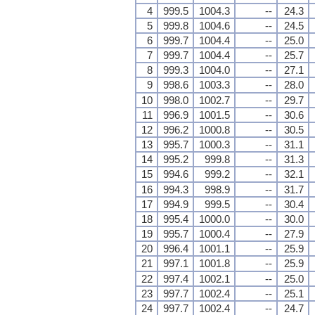
4
999.5
1004.3
--
24.3
5
999.8
1004.6
--
24.5
6
999.7
1004.4
--
25.0
7
999.7
1004.4
--
25.7
8
999.3
1004.0
--
27.1
9
998.6
1003.3
--
28.0
10
998.0
1002.7
--
29.7
11
996.9
1001.5
--
30.6
12
996.2
1000.8
--
30.5
13
995.7
1000.3
--
31.1
14
995.2
999.8
--
31.3
15
994.6
999.2
--
32.1
16
994.3
998.9
--
31.7
17
994.9
999.5
--
30.4
18
995.4
1000.0
--
30.0
19
995.7
1000.4
--
27.9
20
996.4
1001.1
--
25.9
21
997.1
1001.8
--
25.9
22
997.4
1002.1
--
25.0
23
997.7
1002.4
--
25.1
24
997.7
1002.4
--
24.7