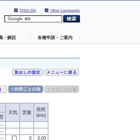
ENGLISH
Other Languages
識・解説
各種申請・ご案内
視程
天気
雲量
(km)
雪
--
--
--
0
3.00