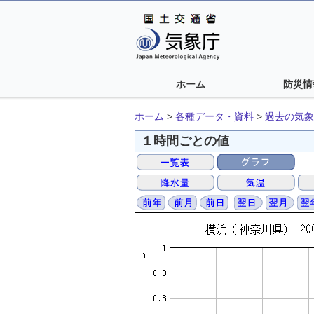
ホーム
防災情
ホーム
>
各種データ・資料
>
過去の気象
１時間ごとの値