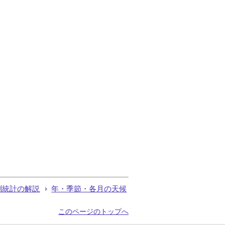
測統計の解説
年・季節・各月の天候
このページのトップへ