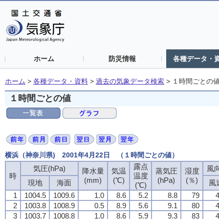
ホーム
防災情報
各種データ・
ホーム
>
各種データ・資料
>
過去の気象データ検索
>
１時間ごとの
１時間ごとの値
横浜（神奈川県) 2001年4月22日 （１時間ごとの値）
露点
露点
露点
露点
気圧(hPa)
気圧(hPa)
気圧(hPa)
気圧(hPa)
風向
風向
風向
風向
降水量
降水量
降水量
降水量
気温
気温
気温
気温
蒸気圧
蒸気圧
蒸気圧
蒸気圧
湿度
湿度
湿度
湿度
時
時
時
時
温度
温度
温度
温度
(mm)
(mm)
(mm)
(mm)
(℃)
(℃)
(℃)
(℃)
(hPa)
(hPa)
(hPa)
(hPa)
(％)
(％)
(％)
(％)
現地
現地
現地
現地
海面
海面
海面
海面
風
風
風
風
(℃)
(℃)
(℃)
(℃)
1
1
1
1
1004.5
1004.5
1004.5
1004.5
1009.6
1009.6
1009.6
1009.6
1.0
1.0
1.0
1.0
8.6
8.6
8.6
8.6
5.2
5.2
5.2
5.2
8.8
8.8
8.8
8.8
79
79
79
79
4
4
4
4
2
2
2
2
1003.8
1003.8
1003.8
1003.8
1008.9
1008.9
1008.9
1008.9
0.5
0.5
0.5
0.5
8.9
8.9
8.9
8.9
5.6
5.6
5.6
5.6
9.1
9.1
9.1
9.1
80
80
80
80
4
4
4
4
3
3
3
3
1003.7
1003.7
1003.7
1003.7
1008.8
1008.8
1008.8
1008.8
1.0
1.0
1.0
1.0
8.6
8.6
8.6
8.6
5.9
5.9
5.9
5.9
9.3
9.3
9.3
9.3
83
83
83
83
4
4
4
4