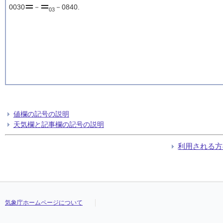
0030
－
－0840.
03
値欄の記号の説明
天気欄と記事欄の記号の説明
利用される方
気象庁ホームページについて