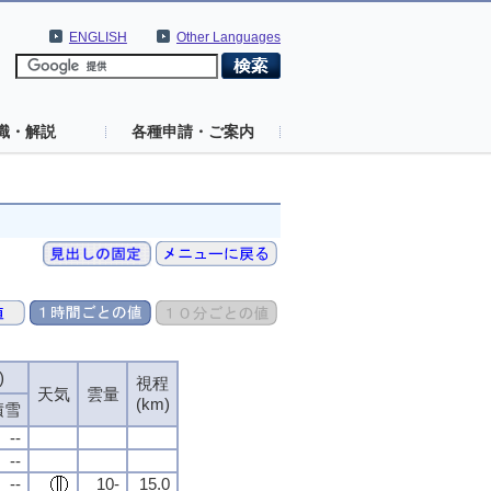
ENGLISH
Other Languages
識・解説
各種申請・ご案内
)
視程
天気
雲量
(km)
積雪
--
--
--
10-
15.0