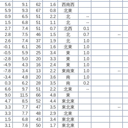
5.6
9.1
62
1.6
西南西
5.9
9.3
67
0.8
北東
0.9
6.5
51
2.2
北
--
1.5
6.8
51
1.1
北
--
2.7
7.4
51
0.7
北西
0.1
2.8
7.5
46
1.5
北
0.7
--
2.6
7.4
37
1.9
北
1.0
-0.1
6.1
26
1.6
北東
1.0
-0.5
5.9
25
3.4
東
1.0
-2.8
5.0
20
3.3
東
1.0
-4.9
4.3
16
2.4
東
1.0
-7.8
3.4
13
2.2
東南東
1.0
--
-3.4
4.8
20
3.6
南
1.0
0.3
6.2
28
3.5
南
0.2
6.6
9.7
51
2.2
北東
--
9.0
11.5
66
4.8
東
4.7
8.5
52
4.4
東北東
3.3
7.7
47
3.5
東北東
--
3.3
7.7
48
2.9
北東
1.5
6.8
43
3.4
東北東
3.1
7.6
50
1.7
東北東