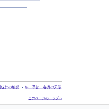
測統計の解説
年・季節・各月の天候
このページのトップへ