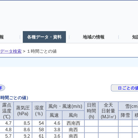
報
各種データ・資料
地域の情報
知
データ検索
>
１時間ごとの値
（１時間ごとの値）
露点
日照
全天
風向・風速(m/s)
雪(cm
蒸気圧
湿度
温度
時間
日射量
(hPa)
(％)
風速
風向
降雪
(℃)
(h)
(MJ/㎡)
4.7
8.5
54
4.6
西南西
4.8
8.6
58
3.8
南西
5.7
9.2
61
3.6
南西