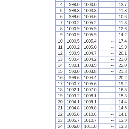
4
998.0
1003.0
--
12.7
5
998.8
1003.8
--
11.8
6
999.6
1004.6
--
10.6
7
1000.2
1005.2
--
11.3
8
1000.9
1005.9
--
12.6
9
1000.9
1005.9
--
14.2
10
1000.5
1005.4
--
17.4
11
1000.2
1005.0
--
19.9
12
999.9
1004.7
--
20.1
13
999.4
1004.2
--
21.0
14
999.1
1003.9
--
22.0
15
999.0
1003.8
--
21.8
16
999.6
1004.4
--
20.2
17
1000.7
1005.6
--
19.2
18
1002.1
1007.0
--
16.8
19
1003.2
1008.1
--
15.3
20
1004.1
1009.1
--
14.4
21
1004.8
1009.8
--
14.5
22
1005.6
1010.6
--
14.1
23
1005.7
1010.7
--
13.9
24
1006.0
1011.0
--
13.3