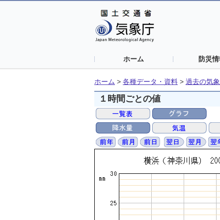
ホーム
防災情
ホーム
>
各種データ・資料
>
過去の気象
１時間ごとの値