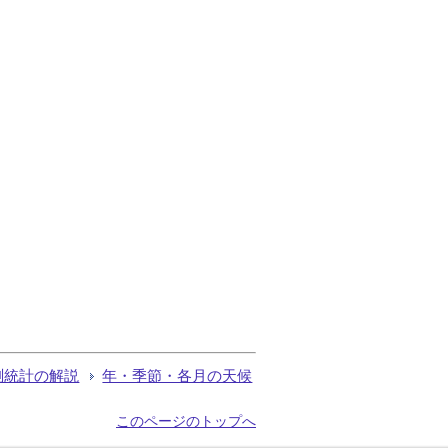
測統計の解説
年・季節・各月の天候
このページのトップへ