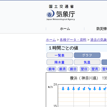
ホーム
防災情
ホーム
>
各種データ・資料
>
過去の気象
１時間ごとの値