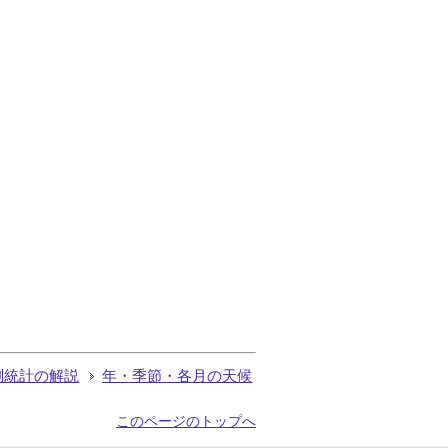
測統計の解説
年・季節・各月の天候
このページのトップへ