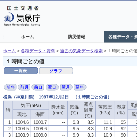
ホーム
防災情報
各種データ・
ホーム
>
各種データ・資料
>
過去の気象データ検索
>
１時間ごとの
１時間ごとの値
横浜（神奈川県) 1997年12月2日 （１時間ごとの値）
露点
気圧(hPa)
風向
降水量
気温
蒸気圧
湿度
時
温度
(mm)
(℃)
(hPa)
(％)
現地
海面
風
(℃)
1
1004.6
1009.7
--
9.3
8.5
11.1
95
2
1004.5
1009.6
--
9.5
8.3
10.9
92
3
1003.9
1009.0
--
9.9
8.3
10.9
90