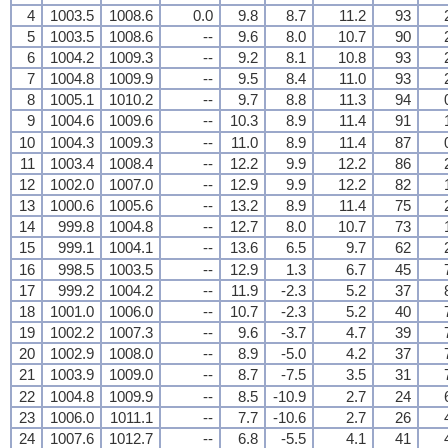
4
1003.5
1008.6
0.0
9.8
8.7
11.2
93
5
1003.5
1008.6
--
9.6
8.0
10.7
90
6
1004.2
1009.3
--
9.2
8.1
10.8
93
7
1004.8
1009.9
--
9.5
8.4
11.0
93
8
1005.1
1010.2
--
9.7
8.8
11.3
94
9
1004.6
1009.6
--
10.3
8.9
11.4
91
10
1004.3
1009.3
--
11.0
8.9
11.4
87
11
1003.4
1008.4
--
12.2
9.9
12.2
86
12
1002.0
1007.0
--
12.9
9.9
12.2
82
13
1000.6
1005.6
--
13.2
8.9
11.4
75
14
999.8
1004.8
--
12.7
8.0
10.7
73
15
999.1
1004.1
--
13.6
6.5
9.7
62
16
998.5
1003.5
--
12.9
1.3
6.7
45
17
999.2
1004.2
--
11.9
-2.3
5.2
37
18
1001.0
1006.0
--
10.7
-2.3
5.2
40
19
1002.2
1007.3
--
9.6
-3.7
4.7
39
20
1002.9
1008.0
--
8.9
-5.0
4.2
37
21
1003.9
1009.0
--
8.7
-7.5
3.5
31
22
1004.8
1009.9
--
8.5
-10.9
2.7
24
23
1006.0
1011.1
--
7.7
-10.6
2.7
26
24
1007.6
1012.7
--
6.8
-5.5
4.1
41