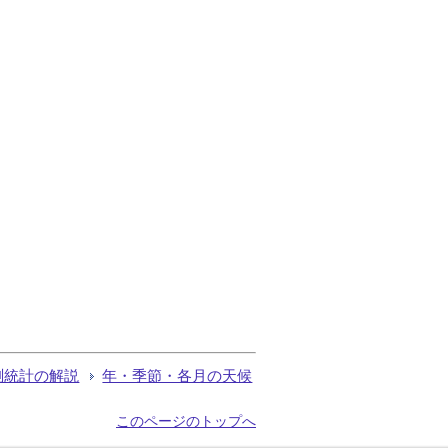
測統計の解説
年・季節・各月の天候
このページのトップへ