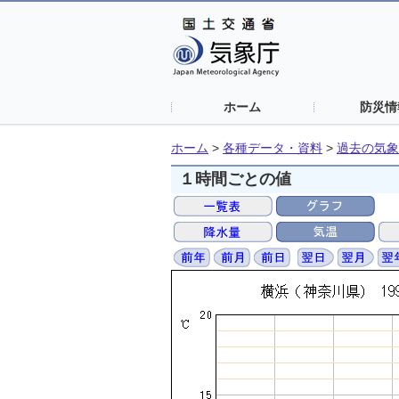
ホーム
防災情
ホーム
>
各種データ・資料
>
過去の気象
１時間ごとの値