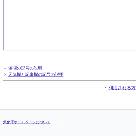
値欄の記号の説明
天気欄と記事欄の記号の説明
利用される方
気象庁ホームページについて