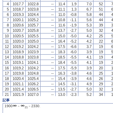
4
4
4
4
1017.7
1017.7
1017.7
1017.7
1022.8
1022.8
1022.8
1022.8
--
--
--
--
11.4
11.4
11.4
11.4
1.9
1.9
1.9
1.9
7.0
7.0
7.0
7.0
52
52
52
52
7
7
7
7
5
5
5
5
1018.7
1018.7
1018.7
1018.7
1023.8
1023.8
1023.8
1023.8
--
--
--
--
11.1
11.1
11.1
11.1
1.3
1.3
1.3
1.3
6.7
6.7
6.7
6.7
51
51
51
51
6
6
6
6
6
6
6
6
1019.3
1019.3
1019.3
1019.3
1024.4
1024.4
1024.4
1024.4
--
--
--
--
11.0
11.0
11.0
11.0
-0.8
-0.8
-0.8
-0.8
5.8
5.8
5.8
5.8
44
44
44
44
4
4
4
4
7
7
7
7
1020.1
1020.1
1020.1
1020.1
1025.2
1025.2
1025.2
1025.2
--
--
--
--
10.8
10.8
10.8
10.8
-1.1
-1.1
-1.1
-1.1
5.6
5.6
5.6
5.6
44
44
44
44
4
4
4
4
8
8
8
8
1020.6
1020.6
1020.6
1020.6
1025.7
1025.7
1025.7
1025.7
--
--
--
--
11.6
11.6
11.6
11.6
-1.9
-1.9
-1.9
-1.9
5.3
5.3
5.3
5.3
39
39
39
39
3
3
3
3
9
9
9
9
1020.7
1020.7
1020.7
1020.7
1025.8
1025.8
1025.8
1025.8
--
--
--
--
13.7
13.7
13.7
13.7
-2.7
-2.7
-2.7
-2.7
5.0
5.0
5.0
5.0
32
32
32
32
4
4
4
4
10
10
10
10
1020.5
1020.5
1020.5
1020.5
1025.5
1025.5
1025.5
1025.5
--
--
--
--
15.0
15.0
15.0
15.0
-5.0
-5.0
-5.0
-5.0
4.2
4.2
4.2
4.2
25
25
25
25
5
5
5
5
11
11
11
11
1020.0
1020.0
1020.0
1020.0
1025.0
1025.0
1025.0
1025.0
--
--
--
--
16.4
16.4
16.4
16.4
-5.2
-5.2
-5.2
-5.2
4.2
4.2
4.2
4.2
22
22
22
22
6
6
6
6
12
12
12
12
1019.2
1019.2
1019.2
1019.2
1024.2
1024.2
1024.2
1024.2
--
--
--
--
17.5
17.5
17.5
17.5
-6.6
-6.6
-6.6
-6.6
3.7
3.7
3.7
3.7
19
19
19
19
6
6
6
6
13
13
13
13
1018.9
1018.9
1018.9
1018.9
1023.9
1023.9
1023.9
1023.9
--
--
--
--
18.3
18.3
18.3
18.3
-6.0
-6.0
-6.0
-6.0
3.9
3.9
3.9
3.9
19
19
19
19
5
5
5
5
14
14
14
14
1018.8
1018.8
1018.8
1018.8
1023.8
1023.8
1023.8
1023.8
--
--
--
--
18.5
18.5
18.5
18.5
-5.5
-5.5
-5.5
-5.5
4.1
4.1
4.1
4.1
19
19
19
19
4
4
4
4
15
15
15
15
1019.1
1019.1
1019.1
1019.1
1024.1
1024.1
1024.1
1024.1
--
--
--
--
18.4
18.4
18.4
18.4
-5.5
-5.5
-5.5
-5.5
4.1
4.1
4.1
4.1
19
19
19
19
2
2
2
2
16
16
16
16
1019.2
1019.2
1019.2
1019.2
1024.2
1024.2
1024.2
1024.2
--
--
--
--
17.5
17.5
17.5
17.5
-5.9
-5.9
-5.9
-5.9
3.9
3.9
3.9
3.9
20
20
20
20
1
1
1
1
17
17
17
17
1019.8
1019.8
1019.8
1019.8
1024.8
1024.8
1024.8
1024.8
--
--
--
--
16.3
16.3
16.3
16.3
-3.8
-3.8
-3.8
-3.8
4.6
4.6
4.6
4.6
25
25
25
25
1
1
1
1
18
18
18
18
1020.4
1020.4
1020.4
1020.4
1025.4
1025.4
1025.4
1025.4
--
--
--
--
15.4
15.4
15.4
15.4
-3.9
-3.9
-3.9
-3.9
4.6
4.6
4.6
4.6
26
26
26
26
2
2
2
2
19
19
19
19
1021.1
1021.1
1021.1
1021.1
1026.2
1026.2
1026.2
1026.2
--
--
--
--
14.5
14.5
14.5
14.5
-3.1
-3.1
-3.1
-3.1
4.9
4.9
4.9
4.9
29
29
29
29
2
2
2
2
20
20
20
20
1021.4
1021.4
1021.4
1021.4
1026.5
1026.5
1026.5
1026.5
--
--
--
--
13.5
13.5
13.5
13.5
-2.7
-2.7
-2.7
-2.7
5.0
5.0
5.0
5.0
32
32
32
32
1
1
1
1
21
21
21
21
1021.9
1021.9
1021.9
1021.9
1027.0
1027.0
1027.0
1027.0
--
--
--
--
13.0
13.0
13.0
13.0
-2.3
-2.3
-2.3
-2.3
5.2
5.2
5.2
5.2
34
34
34
34
1
1
1
1
22
22
22
22
1022.1
1022.1
1022.1
1022.1
1027.2
1027.2
1027.2
1027.2
--
--
--
--
11.7
11.7
11.7
11.7
0.0
0.0
0.0
0.0
6.1
6.1
6.1
6.1
44
44
44
44
2
2
2
2
記事
23
23
23
23
1022.1
1022.1
1022.1
1022.1
1027.2
1027.2
1027.2
1027.2
--
--
--
--
10.7
10.7
10.7
10.7
1.2
1.2
1.2
1.2
6.7
6.7
6.7
6.7
52
52
52
52
2
2
2
2
1900
－
－2330.
21
24
24
24
24
1022.2
1022.2
1022.2
1022.2
1027.3
1027.3
1027.3
1027.3
--
--
--
--
10.1
10.1
10.1
10.1
1.3
1.3
1.3
1.3
6.7
6.7
6.7
6.7
54
54
54
54
1
1
1
1