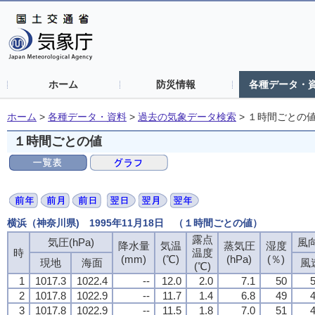
ホーム
防災情報
各種データ・
ホーム
>
各種データ・資料
>
過去の気象データ検索
>
１時間ごとの
１時間ごとの値
横浜（神奈川県) 1995年11月18日 （１時間ごとの値）
露点
露点
露点
露点
気圧(hPa)
気圧(hPa)
気圧(hPa)
気圧(hPa)
風向
風向
風向
風向
降水量
降水量
降水量
降水量
気温
気温
気温
気温
蒸気圧
蒸気圧
蒸気圧
蒸気圧
湿度
湿度
湿度
湿度
時
時
時
時
温度
温度
温度
温度
(mm)
(mm)
(mm)
(mm)
(℃)
(℃)
(℃)
(℃)
(hPa)
(hPa)
(hPa)
(hPa)
(％)
(％)
(％)
(％)
現地
現地
現地
現地
海面
海面
海面
海面
風
風
風
風
(℃)
(℃)
(℃)
(℃)
1
1
1
1
1017.3
1017.3
1017.3
1017.3
1022.4
1022.4
1022.4
1022.4
--
--
--
--
12.0
12.0
12.0
12.0
2.0
2.0
2.0
2.0
7.1
7.1
7.1
7.1
50
50
50
50
5
5
5
5
2
2
2
2
1017.8
1017.8
1017.8
1017.8
1022.9
1022.9
1022.9
1022.9
--
--
--
--
11.7
11.7
11.7
11.7
1.4
1.4
1.4
1.4
6.8
6.8
6.8
6.8
49
49
49
49
4
4
4
4
3
3
3
3
1017.8
1017.8
1017.8
1017.8
1022.9
1022.9
1022.9
1022.9
--
--
--
--
11.5
11.5
11.5
11.5
1.8
1.8
1.8
1.8
7.0
7.0
7.0
7.0
51
51
51
51
4
4
4
4