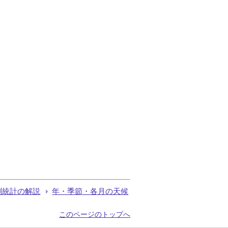
測統計の解説
年・季節・各月の天候
このページのトップへ