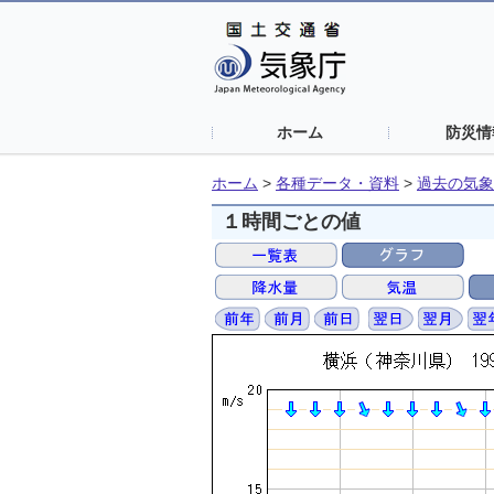
ホーム
防災情
ホーム
>
各種データ・資料
>
過去の気象
１時間ごとの値