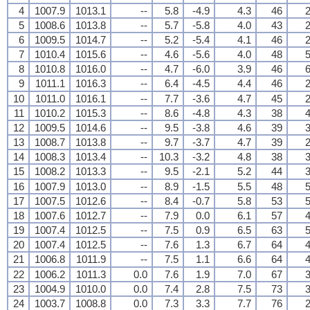
4
1007.9
1013.1
--
5.8
-4.9
4.3
46
2
5
1008.6
1013.8
--
5.7
-5.8
4.0
43
2
6
1009.5
1014.7
--
5.2
-5.4
4.1
46
2
7
1010.4
1015.6
--
4.6
-5.6
4.0
48
5
8
1010.8
1016.0
--
4.7
-6.0
3.9
46
6
9
1011.1
1016.3
--
6.4
-4.5
4.4
46
2
10
1011.0
1016.1
--
7.7
-3.6
4.7
45
2
11
1010.2
1015.3
--
8.6
-4.8
4.3
38
4
12
1009.5
1014.6
--
9.5
-3.8
4.6
39
3
13
1008.7
1013.8
--
9.7
-3.7
4.7
39
2
14
1008.3
1013.4
--
10.3
-3.2
4.8
38
3
15
1008.2
1013.3
--
9.5
-2.1
5.2
44
3
16
1007.9
1013.0
--
8.9
-1.5
5.5
48
5
17
1007.5
1012.6
--
8.4
-0.7
5.8
53
5
18
1007.6
1012.7
--
7.9
0.0
6.1
57
4
19
1007.4
1012.5
--
7.5
0.9
6.5
63
5
20
1007.4
1012.5
--
7.6
1.3
6.7
64
4
21
1006.8
1011.9
--
7.5
1.1
6.6
64
4
22
1006.2
1011.3
0.0
7.6
1.9
7.0
67
3
23
1004.9
1010.0
0.0
7.4
2.8
7.5
73
3
24
1003.7
1008.8
0.0
7.3
3.3
7.7
76
2