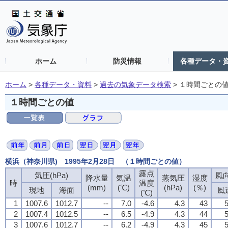
ホーム
防災情報
各種データ・
ホーム
>
各種データ・資料
>
過去の気象データ検索
>
１時間ごとの
１時間ごとの値
横浜（神奈川県) 1995年2月28日 （１時間ごとの値）
露点
気圧(hPa)
風向
降水量
気温
蒸気圧
湿度
時
温度
(mm)
(℃)
(hPa)
(％)
現地
海面
風
(℃)
1
1007.6
1012.7
--
7.0
-4.6
4.3
43
5
2
1007.4
1012.5
--
6.5
-4.9
4.3
44
5
3
1007.6
1012.7
--
6.2
-4.9
4.3
45
5