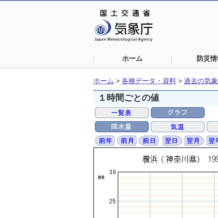
ホーム
防災情
ホーム
>
各種データ・資料
>
過去の気象
１時間ごとの値