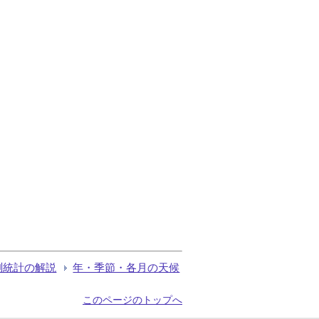
測統計の解説
年・季節・各月の天候
このページのトップへ