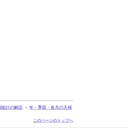
測統計の解説
年・季節・各月の天候
このページのトップへ