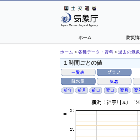
ホーム
防災情
ホーム
>
各種データ・資料
>
過去の気象
１時間ごとの値