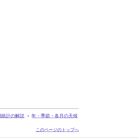
測統計の解説
年・季節・各月の天候
このページのトップへ