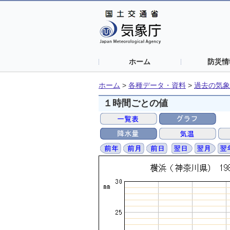
ホーム
防災情
ホーム
>
各種データ・資料
>
過去の気象
１時間ごとの値