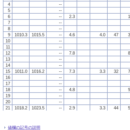
4
4
4
4
--
--
--
--
5
5
5
5
--
--
--
--
6
6
6
6
--
--
--
--
2.3
2.3
2.3
2.3
1
1
1
1
7
7
7
7
--
--
--
--
8
8
8
8
--
--
--
--
9
9
9
9
1010.3
1010.3
1010.3
1010.3
1015.5
1015.5
1015.5
1015.5
--
--
--
--
4.6
4.6
4.6
4.6
4.0
4.0
4.0
4.0
47
47
47
47
3
3
3
3
10
10
10
10
--
--
--
--
11
11
11
11
--
--
--
--
12
12
12
12
--
--
--
--
7.8
7.8
7.8
7.8
8
8
8
8
13
13
13
13
--
--
--
--
14
14
14
14
--
--
--
--
15
15
15
15
1011.0
1011.0
1011.0
1011.0
1016.2
1016.2
1016.2
1016.2
--
--
--
--
7.3
7.3
7.3
7.3
3.3
3.3
3.3
3.3
32
32
32
32
7
7
7
7
16
16
16
16
--
--
--
--
17
17
17
17
--
--
--
--
18
18
18
18
--
--
--
--
4.8
4.8
4.8
4.8
9
9
9
9
19
19
19
19
--
--
--
--
20
20
20
20
--
--
--
--
21
21
21
21
1018.2
1018.2
1018.2
1018.2
1023.5
1023.5
1023.5
1023.5
--
--
--
--
2.9
2.9
2.9
2.9
3.3
3.3
3.3
3.3
44
44
44
44
5
5
5
5
22
22
22
22
--
--
--
--
23
23
23
23
--
--
--
--
24
24
24
24
--
--
--
--
1.8
1.8
1.8
1.8
3
3
3
3
値欄の記号の説明