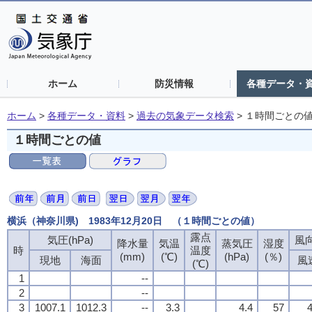
ホーム
防災情報
各種データ・
ホーム
>
各種データ・資料
>
過去の気象データ検索
>
１時間ごとの
１時間ごとの値
横浜（神奈川県) 1983年12月20日 （１時間ごとの値）
露点
露点
露点
露点
気圧(hPa)
気圧(hPa)
気圧(hPa)
気圧(hPa)
風向
風向
風向
風向
降水量
降水量
降水量
降水量
気温
気温
気温
気温
蒸気圧
蒸気圧
蒸気圧
蒸気圧
湿度
湿度
湿度
湿度
時
時
時
時
温度
温度
温度
温度
(mm)
(mm)
(mm)
(mm)
(℃)
(℃)
(℃)
(℃)
(hPa)
(hPa)
(hPa)
(hPa)
(％)
(％)
(％)
(％)
現地
現地
現地
現地
海面
海面
海面
海面
風
風
風
風
(℃)
(℃)
(℃)
(℃)
1
1
1
1
--
--
--
--
2
2
2
2
--
--
--
--
3
3
3
3
1007.1
1007.1
1007.1
1007.1
1012.3
1012.3
1012.3
1012.3
--
--
--
--
3.3
3.3
3.3
3.3
4.4
4.4
4.4
4.4
57
57
57
57
4
4
4
4