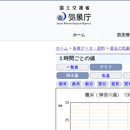
ホーム
防災情
ホーム
>
各種データ・資料
>
過去の気象
１時間ごとの値