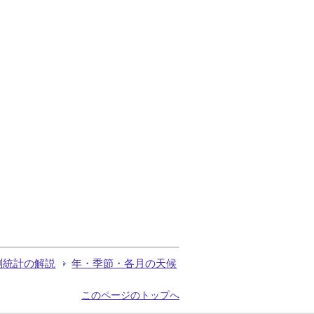
測統計の解説
年・季節・各月の天候
このページのトップへ