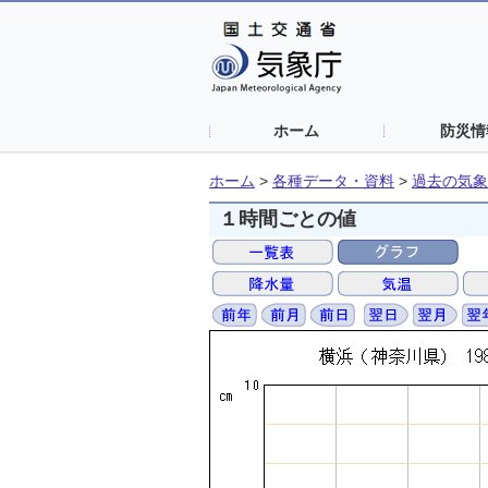
ホーム
防災情
ホーム
>
各種データ・資料
>
過去の気象
１時間ごとの値