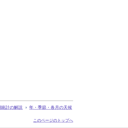
測統計の解説
年・季節・各月の天候
このページのトップへ