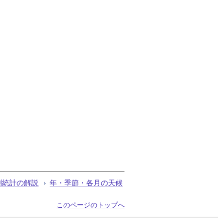
測統計の解説
年・季節・各月の天候
このページのトップへ