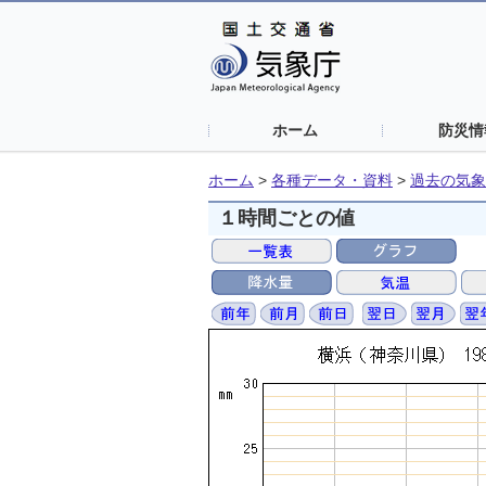
ホーム
防災情
ホーム
>
各種データ・資料
>
過去の気象
１時間ごとの値