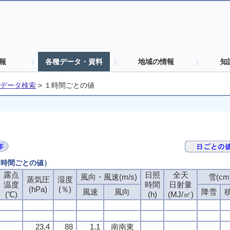
報
各種データ・資料
地域の情報
知
データ検索
>
１時間ごとの値
（１時間ごとの値）
露点
日照
全天
風向・風速(m/s)
雪(cm
蒸気圧
湿度
温度
時間
日射量
(hPa)
(％)
風速
風向
降雪
(℃)
(h)
(MJ/㎡)
23.4
88
1.1
南南東