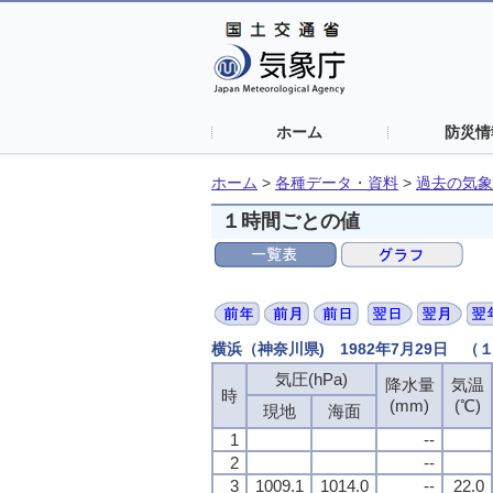
ホーム
防災情
ホーム
>
各種データ・資料
>
過去の気象
１時間ごとの値
横浜（神奈川県) 1982年7月29日 
気圧(hPa)
降水量
気温
時
(mm)
(℃)
現地
海面
1
--
2
--
3
1009.1
1014.0
--
22.0