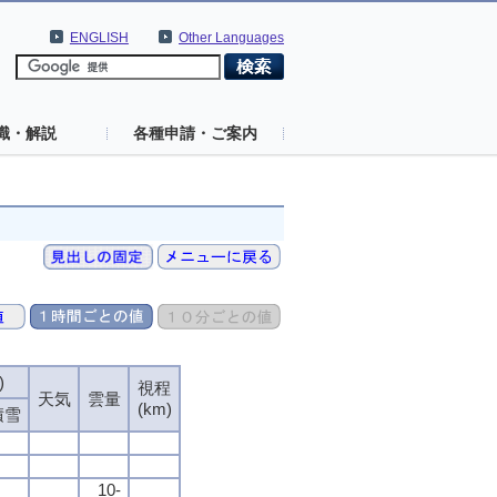
ENGLISH
Other Languages
識・解説
各種申請・ご案内
)
視程
天気
雲量
(km)
積雪
10-