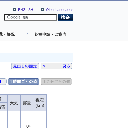
ENGLISH
Other Languages
識・解説
各種申請・ご案内
)
視程
天気
雲量
(km)
積雪
0+