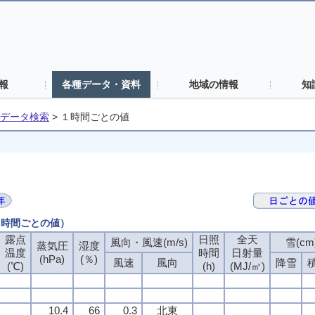
報
各種データ・資料
地域の情報
知
データ検索
>
１時間ごとの値
（１時間ごとの値）
露点
日照
全天
風向・風速(m/s)
雪(cm
蒸気圧
湿度
温度
時間
日射量
(hPa)
(％)
風速
風向
降雪
(℃)
(h)
(MJ/㎡)
10.4
66
0.3
北東