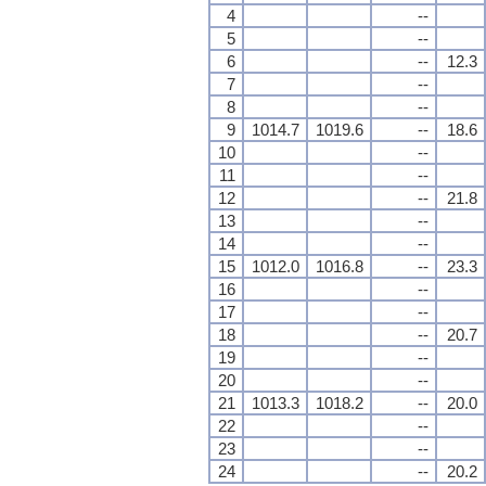
4
--
5
--
6
--
12.3
7
--
8
--
9
1014.7
1019.6
--
18.6
10
--
11
--
12
--
21.8
13
--
14
--
15
1012.0
1016.8
--
23.3
16
--
17
--
18
--
20.7
19
--
20
--
21
1013.3
1018.2
--
20.0
22
--
23
--
24
--
20.2