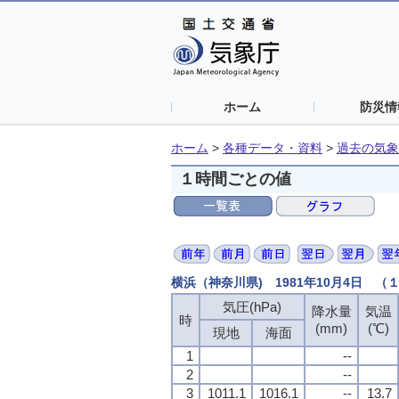
ホーム
防災情
ホーム
>
各種データ・資料
>
過去の気象
１時間ごとの値
横浜（神奈川県) 1981年10月4日 
気圧(hPa)
降水量
気温
時
(mm)
(℃)
現地
海面
1
--
2
--
3
1011.1
1016.1
--
13.7