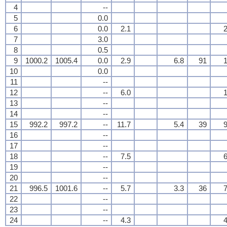
4
--
5
0.0
6
0.0
2.1
2
7
3.0
8
0.5
9
1000.2
1005.4
0.0
2.9
6.8
91
1
10
0.0
11
--
12
--
6.0
1
13
--
14
--
15
992.2
997.2
--
11.7
5.4
39
9
16
--
17
--
18
--
7.5
6
19
--
20
--
21
996.5
1001.6
--
5.7
3.3
36
7
22
--
23
--
24
--
4.3
4