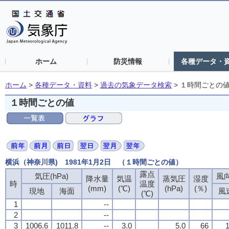
ホーム
防災情報
各種データ・
ホーム
>
各種データ・資料
>
過去の気象データ検索
>
１時間ごとの
１時間ごとの値
横浜（神奈川県) 1981年1月2日 （１時間ごとの値）
露点
気圧(hPa)
風向
降水量
気温
蒸気圧
湿度
時
温度
(mm)
(℃)
(hPa)
(％)
現地
海面
風
(℃)
1
--
2
--
3
1006.6
1011.8
--
3.0
5.0
66
1