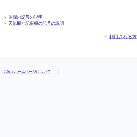
値欄の記号の説明
天気欄と記事欄の記号の説明
利用される方
気象庁ホームページについて