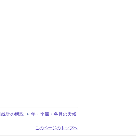
測統計の解説
年・季節・各月の天候
このページのトップへ