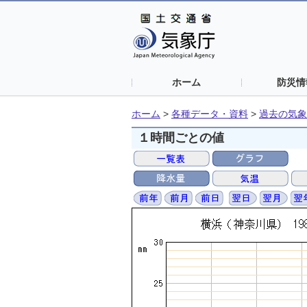
ホーム
防災情
ホーム
>
各種データ・資料
>
過去の気象
１時間ごとの値