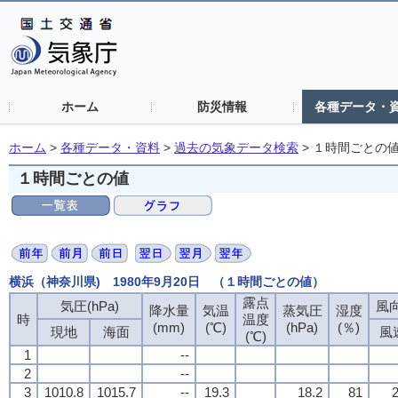
ホーム
防災情報
各種データ・
ホーム
>
各種データ・資料
>
過去の気象データ検索
>
１時間ごとの
１時間ごとの値
横浜（神奈川県) 1980年9月20日 （１時間ごとの値）
露点
気圧(hPa)
風向
降水量
気温
蒸気圧
湿度
時
温度
(mm)
(℃)
(hPa)
(％)
現地
海面
風
(℃)
1
--
2
--
3
1010.8
1015.7
--
19.3
18.2
81
2