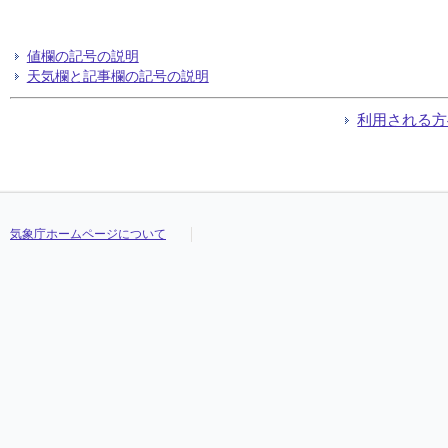
値欄の記号の説明
天気欄と記事欄の記号の説明
利用される方
気象庁ホームページについて