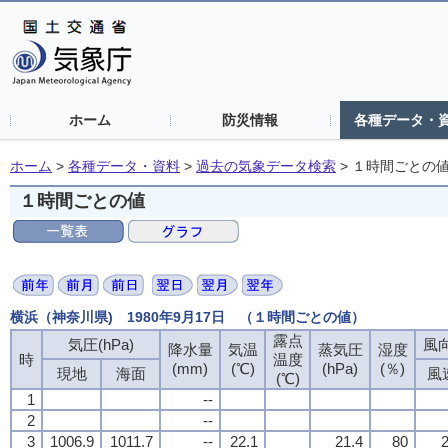
ホーム
防災情報
各種データ・
ホーム
>
各種データ・資料
>
過去の気象データ検索
>
１時間ごとの
１時間ごとの値
横浜（神奈川県) 1980年9月17日 （１時間ごとの値）
露点
気圧(hPa)
風向
降水量
気温
蒸気圧
湿度
時
温度
(mm)
(℃)
(hPa)
(％)
現地
海面
風
(℃)
1
--
2
--
3
1006.9
1011.7
--
22.1
21.4
80
2