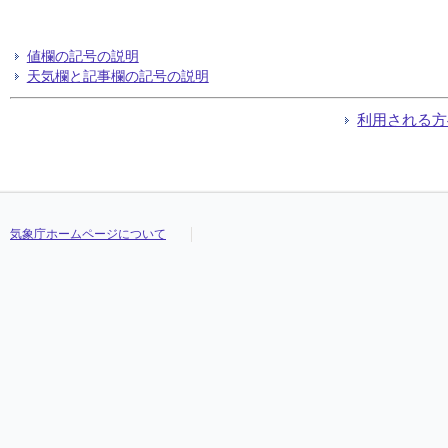
値欄の記号の説明
天気欄と記事欄の記号の説明
利用される方
気象庁ホームページについて