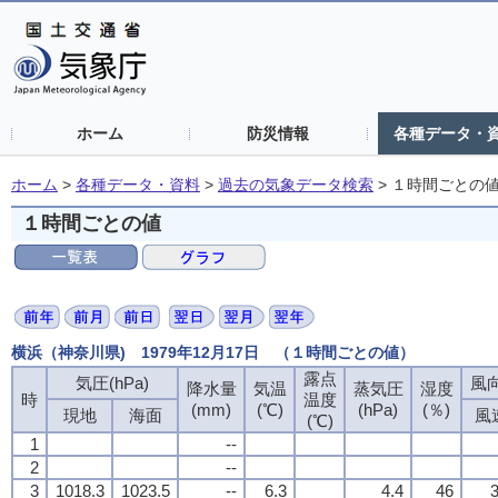
ホーム
防災情報
各種データ・
ホーム
>
各種データ・資料
>
過去の気象データ検索
>
１時間ごとの
１時間ごとの値
横浜（神奈川県) 1979年12月17日 （１時間ごとの値）
露点
露点
露点
露点
気圧(hPa)
気圧(hPa)
気圧(hPa)
気圧(hPa)
風向
風向
風向
風向
降水量
降水量
降水量
降水量
気温
気温
気温
気温
蒸気圧
蒸気圧
蒸気圧
蒸気圧
湿度
湿度
湿度
湿度
時
時
時
時
温度
温度
温度
温度
(mm)
(mm)
(mm)
(mm)
(℃)
(℃)
(℃)
(℃)
(hPa)
(hPa)
(hPa)
(hPa)
(％)
(％)
(％)
(％)
現地
現地
現地
現地
海面
海面
海面
海面
風
風
風
風
(℃)
(℃)
(℃)
(℃)
1
1
1
1
--
--
--
--
2
2
2
2
--
--
--
--
3
3
3
3
1018.3
1018.3
1018.3
1018.3
1023.5
1023.5
1023.5
1023.5
--
--
--
--
6.3
6.3
6.3
6.3
4.4
4.4
4.4
4.4
46
46
46
46
3
3
3
3