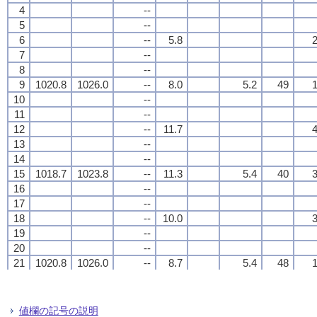
4
4
4
4
--
--
--
--
5
5
5
5
--
--
--
--
6
6
6
6
--
--
--
--
5.8
5.8
5.8
5.8
2
2
2
2
7
7
7
7
--
--
--
--
8
8
8
8
--
--
--
--
9
9
9
9
1020.8
1020.8
1020.8
1020.8
1026.0
1026.0
1026.0
1026.0
--
--
--
--
8.0
8.0
8.0
8.0
5.2
5.2
5.2
5.2
49
49
49
49
1
1
1
1
10
10
10
10
--
--
--
--
11
11
11
11
--
--
--
--
12
12
12
12
--
--
--
--
11.7
11.7
11.7
11.7
4
4
4
4
13
13
13
13
--
--
--
--
14
14
14
14
--
--
--
--
15
15
15
15
1018.7
1018.7
1018.7
1018.7
1023.8
1023.8
1023.8
1023.8
--
--
--
--
11.3
11.3
11.3
11.3
5.4
5.4
5.4
5.4
40
40
40
40
3
3
3
3
16
16
16
16
--
--
--
--
17
17
17
17
--
--
--
--
18
18
18
18
--
--
--
--
10.0
10.0
10.0
10.0
3
3
3
3
19
19
19
19
--
--
--
--
20
20
20
20
--
--
--
--
21
21
21
21
1020.8
1020.8
1020.8
1020.8
1026.0
1026.0
1026.0
1026.0
--
--
--
--
8.7
8.7
8.7
8.7
5.4
5.4
5.4
5.4
48
48
48
48
1
1
1
1
22
22
22
22
--
--
--
--
23
23
23
23
--
--
--
--
24
24
24
24
--
--
--
--
6.1
6.1
6.1
6.1
2
2
2
2
値欄の記号の説明