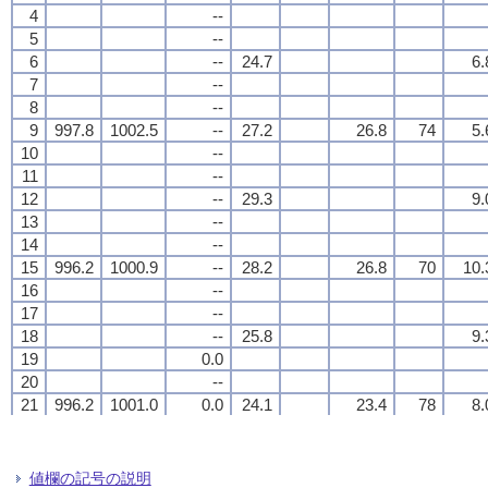
4
4
4
4
--
--
--
--
5
5
5
5
--
--
--
--
6
6
6
6
--
--
--
--
24.7
24.7
24.7
24.7
6.
6.
6.
6.
7
7
7
7
--
--
--
--
8
8
8
8
--
--
--
--
9
9
9
9
997.8
997.8
997.8
997.8
1002.5
1002.5
1002.5
1002.5
--
--
--
--
27.2
27.2
27.2
27.2
26.8
26.8
26.8
26.8
74
74
74
74
5.
5.
5.
5.
10
10
10
10
--
--
--
--
11
11
11
11
--
--
--
--
12
12
12
12
--
--
--
--
29.3
29.3
29.3
29.3
9.
9.
9.
9.
13
13
13
13
--
--
--
--
14
14
14
14
--
--
--
--
15
15
15
15
996.2
996.2
996.2
996.2
1000.9
1000.9
1000.9
1000.9
--
--
--
--
28.2
28.2
28.2
28.2
26.8
26.8
26.8
26.8
70
70
70
70
10.
10.
10.
10.
16
16
16
16
--
--
--
--
17
17
17
17
--
--
--
--
18
18
18
18
--
--
--
--
25.8
25.8
25.8
25.8
9.
9.
9.
9.
19
19
19
19
0.0
0.0
0.0
0.0
20
20
20
20
--
--
--
--
21
21
21
21
996.2
996.2
996.2
996.2
1001.0
1001.0
1001.0
1001.0
0.0
0.0
0.0
0.0
24.1
24.1
24.1
24.1
23.4
23.4
23.4
23.4
78
78
78
78
8.
8.
8.
8.
22
22
22
22
0.0
0.0
0.0
0.0
23
23
23
23
0.0
0.0
0.0
0.0
24
24
24
24
--
--
--
--
24.6
24.6
24.6
24.6
7.
7.
7.
7.
値欄の記号の説明