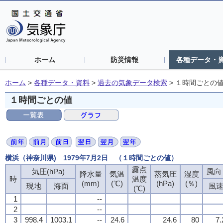
ホーム
防災情報
各種データ・
ホーム
>
各種データ・資料
>
過去の気象データ検索
>
１時間ごとの
１時間ごとの値
横浜（神奈川県) 1979年7月2日 （１時間ごとの値）
露点
露点
露点
露点
気圧(hPa)
気圧(hPa)
気圧(hPa)
気圧(hPa)
風向・
風向・
風向・
風向・
降水量
降水量
降水量
降水量
気温
気温
気温
気温
蒸気圧
蒸気圧
蒸気圧
蒸気圧
湿度
湿度
湿度
湿度
時
時
時
時
温度
温度
温度
温度
(mm)
(mm)
(mm)
(mm)
(℃)
(℃)
(℃)
(℃)
(hPa)
(hPa)
(hPa)
(hPa)
(％)
(％)
(％)
(％)
現地
現地
現地
現地
海面
海面
海面
海面
風
風
風
風
(℃)
(℃)
(℃)
(℃)
1
1
1
1
--
--
--
--
2
2
2
2
--
--
--
--
3
3
3
3
998.4
998.4
998.4
998.4
1003.1
1003.1
1003.1
1003.1
--
--
--
--
24.6
24.6
24.6
24.6
24.6
24.6
24.6
24.6
80
80
80
80
7.
7.
7.
7.