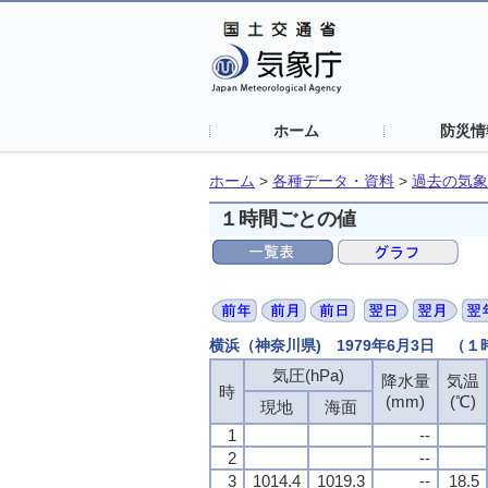
ホーム
防災情
ホーム
>
各種データ・資料
>
過去の気象
１時間ごとの値
横浜（神奈川県) 1979年6月3日 （
気圧(hPa)
気圧(hPa)
気圧(hPa)
気圧(hPa)
降水量
降水量
降水量
降水量
気温
気温
気温
気温
時
時
時
時
(mm)
(mm)
(mm)
(mm)
(℃)
(℃)
(℃)
(℃)
現地
現地
現地
現地
海面
海面
海面
海面
1
1
1
1
--
--
--
--
2
2
2
2
--
--
--
--
3
3
3
3
1014.4
1014.4
1014.4
1014.4
1019.3
1019.3
1019.3
1019.3
--
--
--
--
18.5
18.5
18.5
18.5