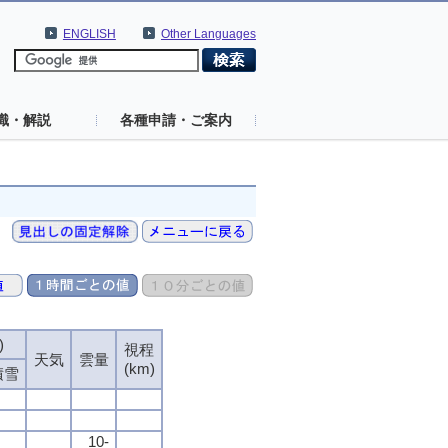
ENGLISH
Other Languages
識・解説
各種申請・ご案内
)
)
)
)
視程
視程
視程
視程
天気
天気
天気
天気
雲量
雲量
雲量
雲量
(km)
(km)
(km)
(km)
積雪
積雪
積雪
積雪
10-
10-
10-
10-