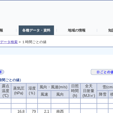
報
各種データ・資料
地域の情報
知
データ検索
>
１時間ごとの値
１時間ごとの値）
露点
露点
露点
露点
日照
日照
日照
日照
全天
全天
全天
全天
風向・風速(m/s)
風向・風速(m/s)
風向・風速(m/s)
風向・風速(m/s)
雪(cm
雪(cm
雪(cm
雪(cm
蒸気圧
蒸気圧
蒸気圧
蒸気圧
湿度
湿度
湿度
湿度
温度
温度
温度
温度
時間
時間
時間
時間
日射量
日射量
日射量
日射量
(hPa)
(hPa)
(hPa)
(hPa)
(％)
(％)
(％)
(％)
風速
風速
風速
風速
風向
風向
風向
風向
降雪
降雪
降雪
降雪
(℃)
(℃)
(℃)
(℃)
(h)
(h)
(h)
(h)
(MJ/㎡)
(MJ/㎡)
(MJ/㎡)
(MJ/㎡)
16.8
16.8
16.8
16.8
79
79
79
79
2.1
2.1
2.1
2.1
南西
南西
南西
南西