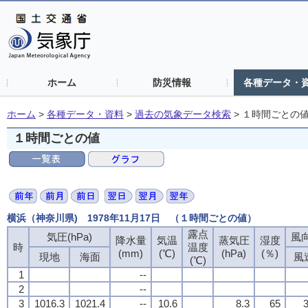
ホーム
防災情報
各種データ・
ホーム
>
各種データ・資料
>
過去の気象データ検索
>
１時間ごとの
１時間ごとの値
横浜（神奈川県) 1978年11月17日 （１時間ごとの値）
露点
気圧(hPa)
風向
降水量
気温
蒸気圧
湿度
時
温度
(mm)
(℃)
(hPa)
(％)
現地
海面
風
(℃)
1
--
2
--
3
1016.3
1021.4
--
10.6
8.3
65
3