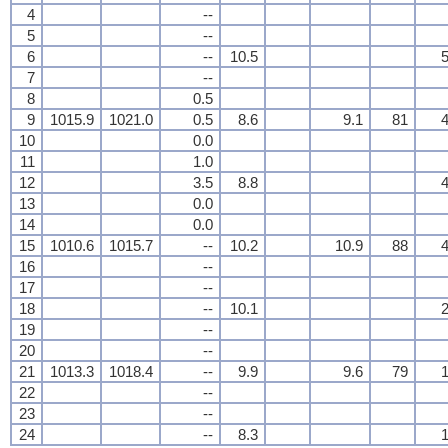
4
--
5
--
6
--
10.5
5
7
--
8
0.5
9
1015.9
1021.0
0.5
8.6
9.1
81
4
10
0.0
11
1.0
12
3.5
8.8
4
13
0.0
14
0.0
15
1010.6
1015.7
--
10.2
10.9
88
4
16
--
17
--
18
--
10.1
2
19
--
20
--
21
1013.3
1018.4
--
9.9
9.6
79
1
22
--
23
--
24
--
8.3
1