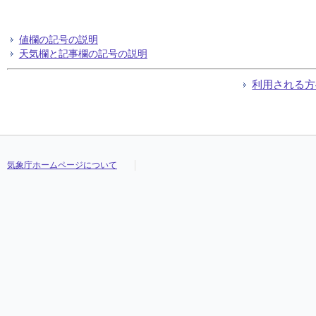
値欄の記号の説明
天気欄と記事欄の記号の説明
利用される方
気象庁ホームページについて