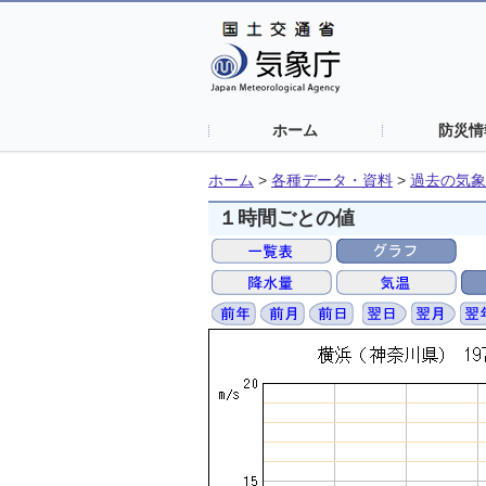
ホーム
防災情
ホーム
>
各種データ・資料
>
過去の気象
１時間ごとの値