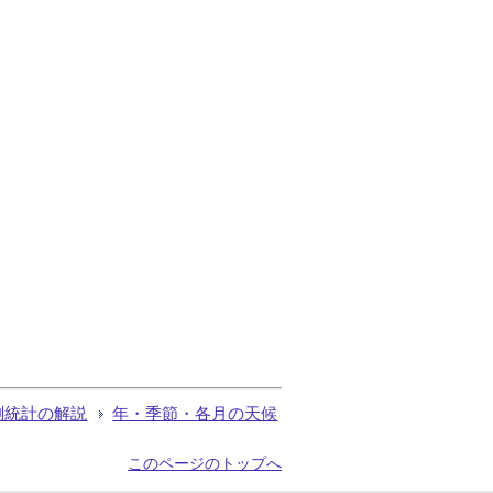
測統計の解説
年・季節・各月の天候
このページのトップへ