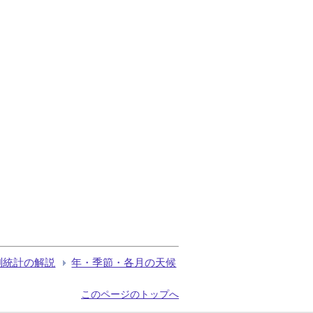
測統計の解説
年・季節・各月の天候
このページのトップへ