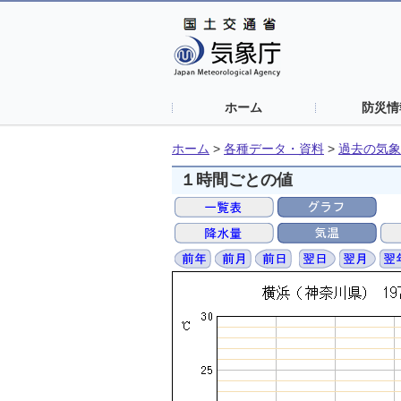
ホーム
防災情
ホーム
>
各種データ・資料
>
過去の気象
１時間ごとの値