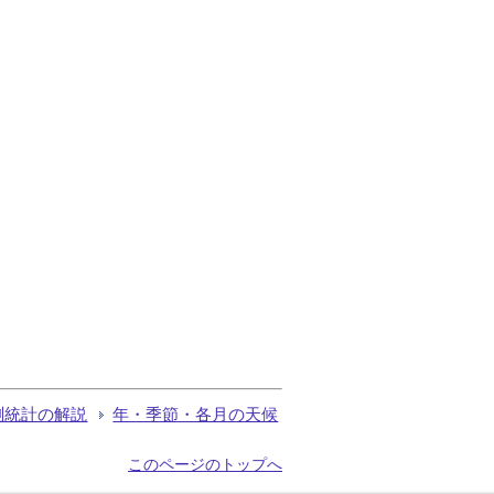
測統計の解説
年・季節・各月の天候
このページのトップへ