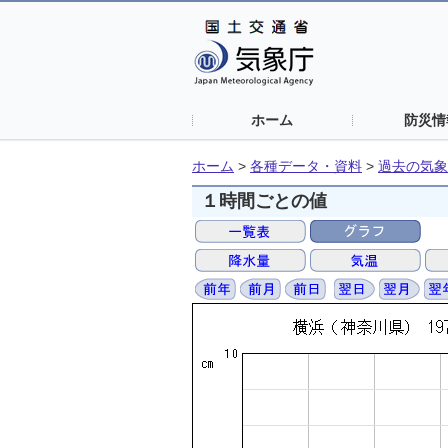
ホーム
防災情
ホーム
>
各種データ・資料
>
過去の気象
１時間ごとの値