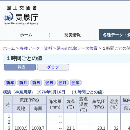
ホーム
防災情報
各種データ・
ホーム
>
各種データ・資料
>
過去の気象データ検索
>
１時間ごとの
１時間ごとの値
横浜（神奈川県) 1976年9月16日 （１時間ごとの値）
露点
気圧(hPa)
風向
降水量
気温
蒸気圧
湿度
時
温度
(mm)
(℃)
(hPa)
(％)
現地
海面
風
(℃)
1
--
2
--
3
1003.9
1008.7
--
21.1
23.1
92
4