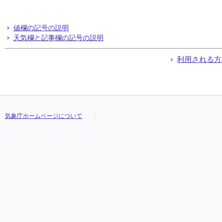
値欄の記号の説明
天気欄と記事欄の記号の説明
利用される方
気象庁ホームページについて