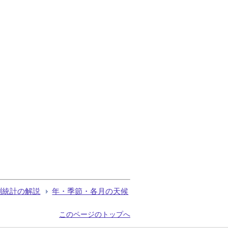
測統計の解説
年・季節・各月の天候
このページのトップへ