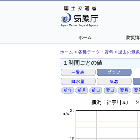
ホーム
防災情
ホーム
>
各種データ・資料
>
過去の気象
１時間ごとの値