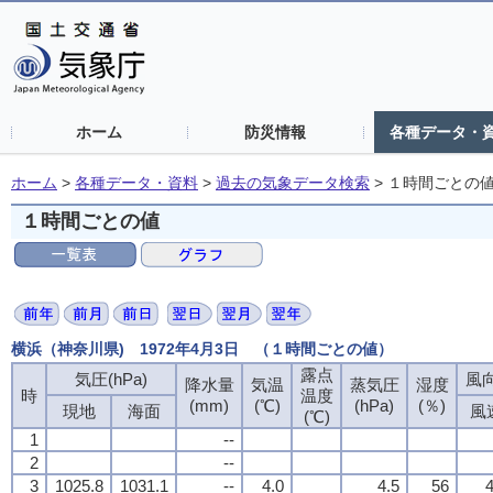
ホーム
防災情報
各種データ・
ホーム
>
各種データ・資料
>
過去の気象データ検索
>
１時間ごとの
１時間ごとの値
横浜（神奈川県) 1972年4月3日 （１時間ごとの値）
露点
気圧(hPa)
風向
降水量
気温
蒸気圧
湿度
時
温度
(mm)
(℃)
(hPa)
(％)
現地
海面
風
(℃)
1
--
2
--
3
1025.8
1031.1
--
4.0
4.5
56
4