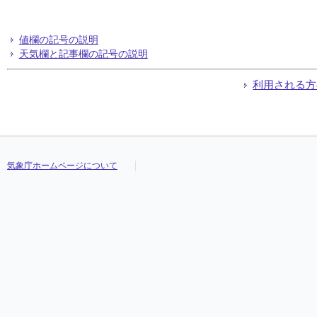
値欄の記号の説明
天気欄と記事欄の記号の説明
利用される方
気象庁ホームページについて