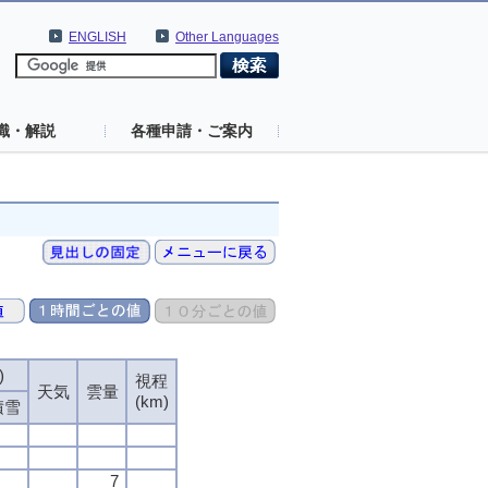
ENGLISH
Other Languages
識・解説
各種申請・ご案内
)
視程
天気
雲量
(km)
積雪
7