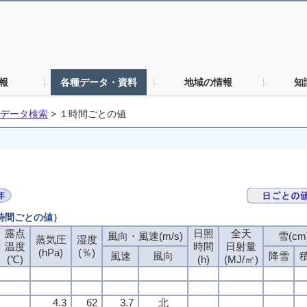
報
各種データ・資料
地域の情報
知
データ検索
>
１時間ごとの値
１時間ごとの値）
露点
日照
全天
風向・風速(m/s)
雪(cm
蒸気圧
湿度
温度
時間
日射量
(hPa)
(％)
風速
風向
降雪
(℃)
(h)
(MJ/㎡)
4.3
62
3.7
北