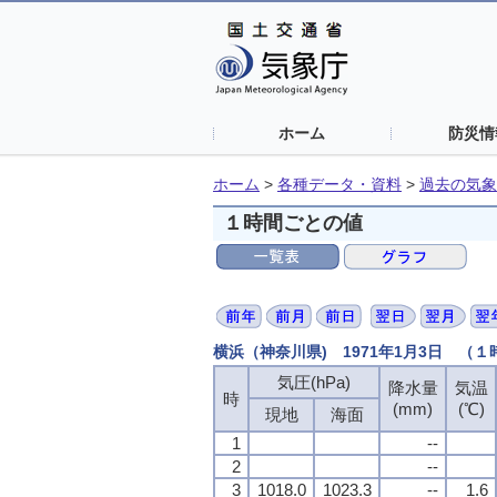
ホーム
防災情
ホーム
>
各種データ・資料
>
過去の気象
１時間ごとの値
横浜（神奈川県) 1971年1月3日 （
気圧(hPa)
降水量
気温
時
(mm)
(℃)
現地
海面
1
--
2
--
3
1018.0
1023.3
--
1.6