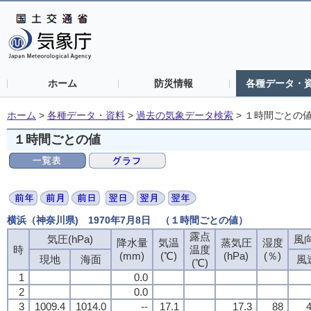
ホーム
防災情報
各種データ・
ホーム
>
各種データ・資料
>
過去の気象データ検索
>
１時間ごとの
１時間ごとの値
横浜（神奈川県) 1970年7月8日 （１時間ごとの値）
露点
気圧(hPa)
風向
降水量
気温
蒸気圧
湿度
時
温度
(mm)
(℃)
(hPa)
(％)
現地
海面
風
(℃)
1
0.0
2
0.0
3
1009.4
1014.0
--
17.1
17.3
88
4