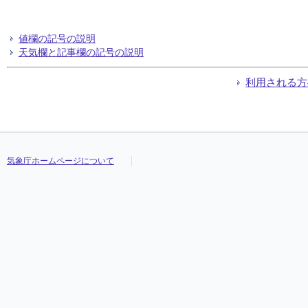
値欄の記号の説明
天気欄と記事欄の記号の説明
利用される方
気象庁ホームページについて