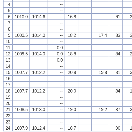
4
--
5
--
6
1010.0
1014.6
--
16.8
91
3
7
--
8
--
9
1009.5
1014.0
--
18.2
17.4
83
3
10
--
11
0.0
12
1009.5
1014.0
0.0
18.8
84
2
13
0.0
14
--
15
1007.7
1012.2
--
20.8
19.8
81
3
16
--
17
--
18
1007.7
1012.2
--
20.0
84
1
19
--
20
--
21
1008.5
1013.0
--
19.0
19.2
87
3
22
--
23
--
24
1007.9
1012.4
--
18.7
90
1