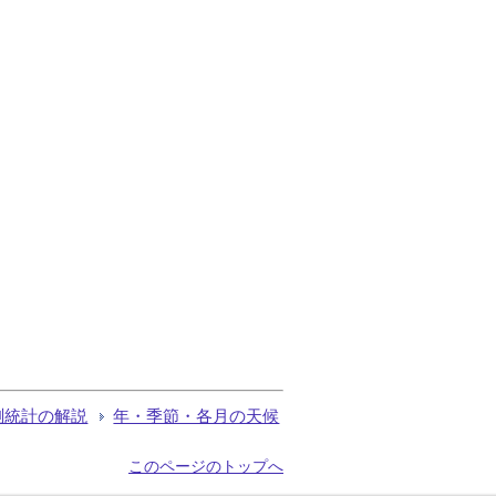
測統計の解説
年・季節・各月の天候
このページのトップへ