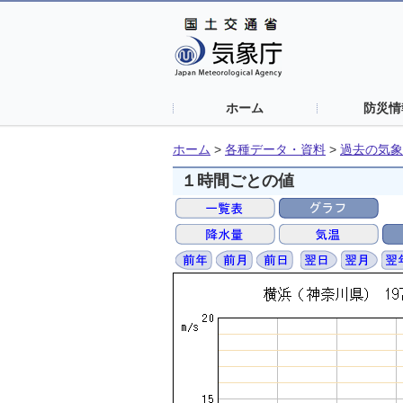
ホーム
防災情
ホーム
>
各種データ・資料
>
過去の気象
１時間ごとの値