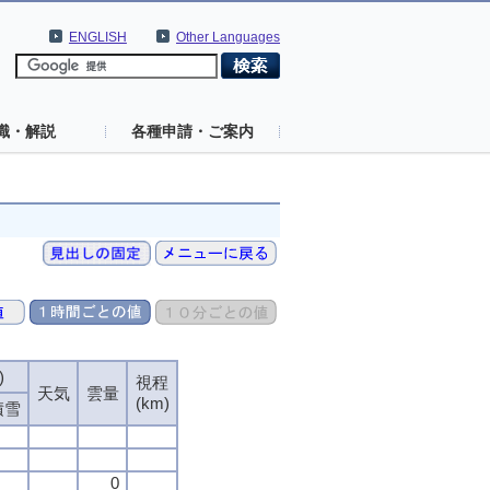
ENGLISH
Other Languages
識・解説
各種申請・ご案内
)
視程
天気
雲量
(km)
積雪
0