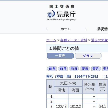
ホーム
防災情
ホーム
>
各種データ・資料
>
過去の気象
１時間ごとの値
横浜（神奈川県) 1964年7月28日 
気圧(hPa)
降水量
気温
時
(mm)
(℃)
現地
海面
1
--
2
--
3
1007.8
1012.2
--
24.1