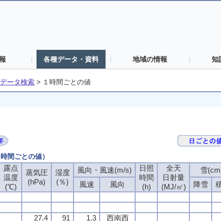
報
各種データ・資料
地域の情報
知
データ検索
>
１時間ごとの値
（１時間ごとの値）
露点
日照
全天
風向・風速(m/s)
雪(cm
蒸気圧
湿度
温度
時間
日射量
(hPa)
(％)
風速
風向
降雪
(℃)
(h)
(MJ/㎡)
27.4
91
1.3
西南西