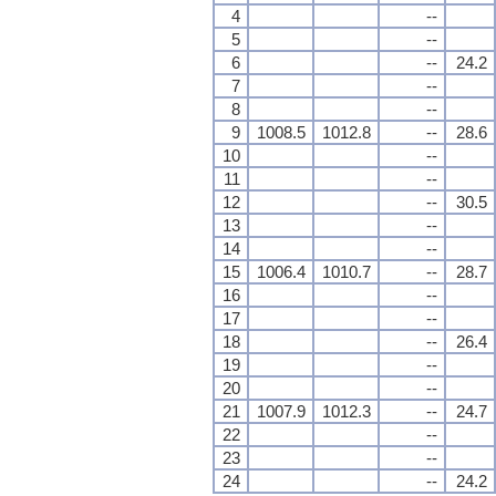
4
--
5
--
6
--
24.2
7
--
8
--
9
1008.5
1012.8
--
28.6
10
--
11
--
12
--
30.5
13
--
14
--
15
1006.4
1010.7
--
28.7
16
--
17
--
18
--
26.4
19
--
20
--
21
1007.9
1012.3
--
24.7
22
--
23
--
24
--
24.2