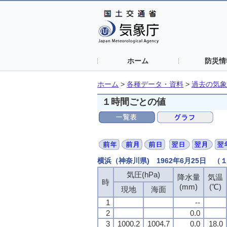
ホーム
防災情
ホーム
>
各種データ・資料
>
過去の気象
１時間ごとの値
横浜（神奈川県) 1962年6月25日 
気圧(hPa)
降水量
気温
時
(mm)
(℃)
現地
海面
1
--
2
0.0
3
1000.2
1004.7
0.0
18.0