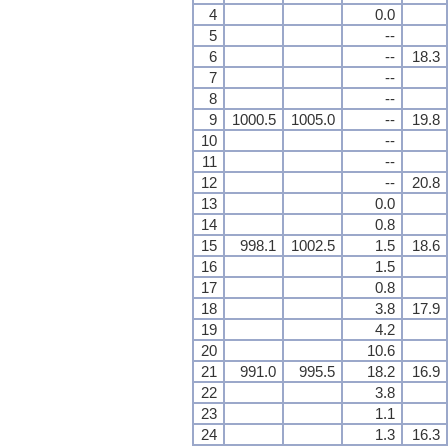
4
0.0
5
--
6
--
18.3
7
--
8
--
9
1000.5
1005.0
--
19.8
10
--
11
--
12
--
20.8
13
0.0
14
0.8
15
998.1
1002.5
1.5
18.6
16
1.5
17
0.8
18
3.8
17.9
19
4.2
20
10.6
21
991.0
995.5
18.2
16.9
22
3.8
23
1.1
24
1.3
16.3