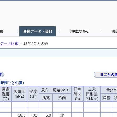
報
各種データ・資料
地域の情報
知
データ検索
>
１時間ごとの値
（１時間ごとの値）
露点
日照
全天
風向・風速(m/s)
雪(cm
蒸気圧
湿度
温度
時間
日射量
(hPa)
(％)
風速
風向
降雪
(℃)
(h)
(MJ/㎡)
18.8
91
5.0
北