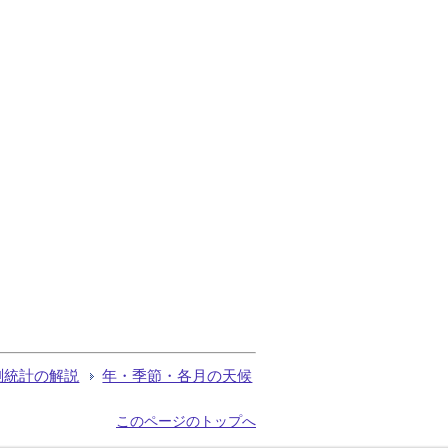
測統計の解説
年・季節・各月の天候
このページのトップへ