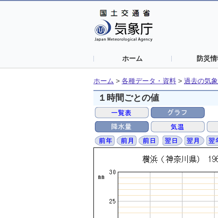
ホーム
防災情
ホーム
>
各種データ・資料
>
過去の気象
１時間ごとの値