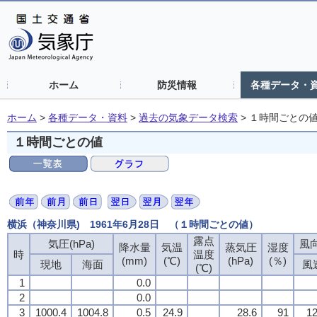
ホーム
防災情報
各種データ・
ホーム
>
各種データ・資料
>
過去の気象データ検索
>
１時間ごとの
１時間ごとの値
横浜（神奈川県) 1961年6月28日 （１時間ごとの値）
露点
気圧(hPa)
風向
降水量
気温
蒸気圧
湿度
時
温度
(mm)
(℃)
(hPa)
(％)
現地
海面
風
(℃)
1
0.0
2
0.0
3
1000.4
1004.8
0.5
24.9
28.6
91
12