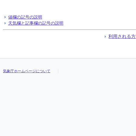
値欄の記号の説明
天気欄と記事欄の記号の説明
利用される方
気象庁ホームページについて