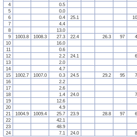
4
0.5
5
0.0
6
0.4
25.1
10
7
4.4
8
13.0
9
1003.8
1008.3
27.3
22.4
26.3
97
4
10
16.0
11
0.6
12
2.2
24.1
6
13
2.0
14
4.7
15
1002.7
1007.0
0.3
24.5
29.2
95
7
16
2.2
17
2.6
18
1.4
24.0
7
19
12.6
20
4.9
21
1004.9
1009.4
25.7
23.9
28.8
97
6
22
42.1
23
48.9
24
7.1
24.0
8