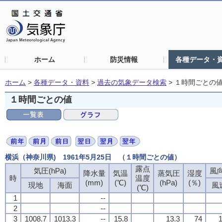
ホーム
防災情報
各種データ・
ホーム
>
各種データ・資料
>
過去の気象データ検索
>
１時間ごとの
１時間ごとの値
横浜（神奈川県) 1961年5月25日 （１時間ごとの値）
露点
気圧(hPa)
風向
降水量
気温
蒸気圧
湿度
時
温度
(mm)
(℃)
(hPa)
(％)
現地
海面
風
(℃)
1
--
2
--
3
1008.7
1013.3
--
15.8
13.3
74
1