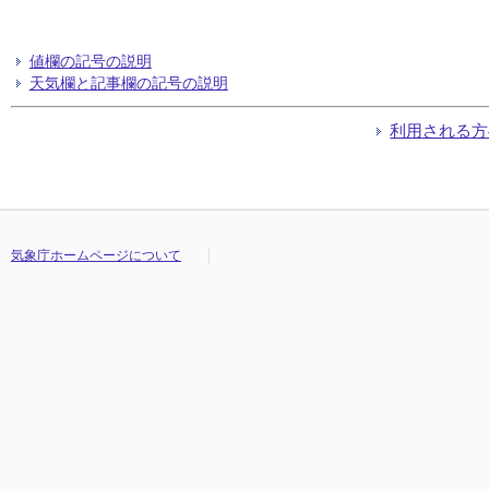
値欄の記号の説明
天気欄と記事欄の記号の説明
利用される方
気象庁ホームページについて