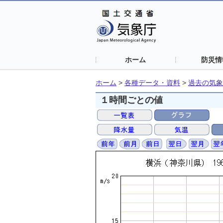
ホーム
防災情
ホーム
>
各種データ・資料
>
過去の気象
１時間ごとの値