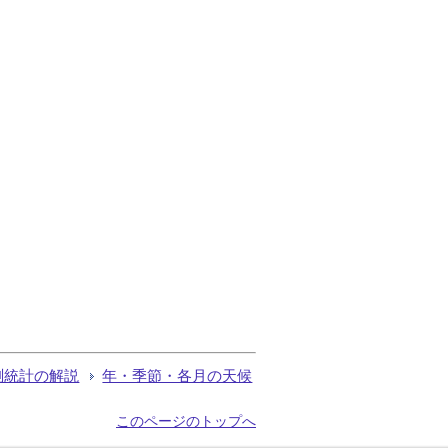
測統計の解説
年・季節・各月の天候
このページのトップへ