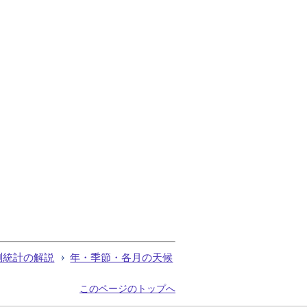
測統計の解説
年・季節・各月の天候
このページのトップへ