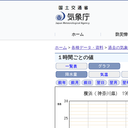
ホーム
防災情
ホーム
>
各種データ・資料
>
過去の気象
１時間ごとの値