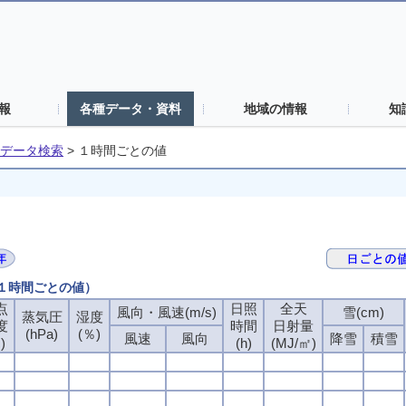
報
各種データ・資料
地域の情報
知
データ検索
>
１時間ごとの値
（１時間ごとの値）
点
日照
全天
風向・風速(m/s)
雪(cm)
蒸気圧
湿度
度
時間
日射量
(hPa)
(％)
風速
風向
降雪
積雪
)
(h)
(MJ/㎡)