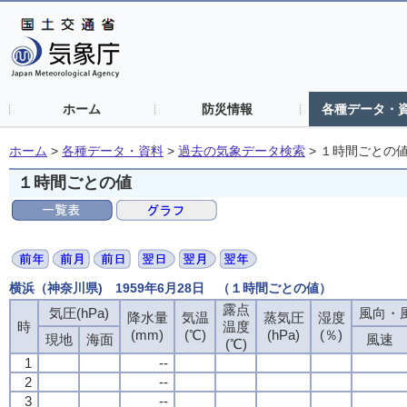
ホーム
防災情報
各種データ・
ホーム
>
各種データ・資料
>
過去の気象データ検索
>
１時間ごとの
１時間ごとの値
横浜（神奈川県) 1959年6月28日 （１時間ごとの値）
露点
気圧(hPa)
風向・風
降水量
気温
蒸気圧
湿度
時
温度
(mm)
(℃)
(hPa)
(％)
現地
海面
風速
(℃)
1
--
2
--
3
--