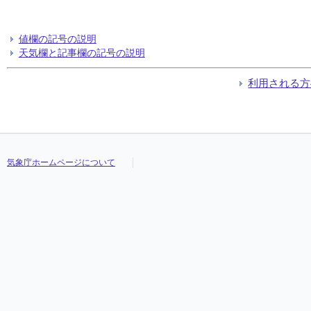
値欄の記号の説明
天気欄と記事欄の記号の説明
利用される方
気象庁ホームページについて