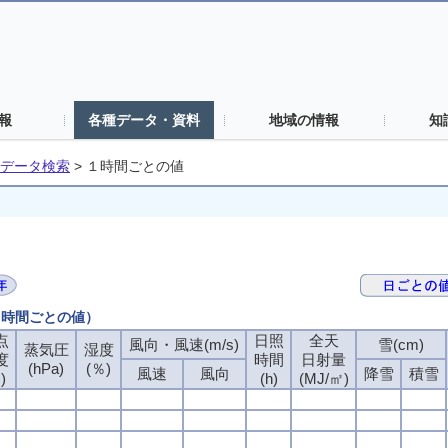
報
各種データ・資料
地域の情報
知
データ検索
>
１時間ごとの値
（１時間ごとの値）
点
点
点
点
日照
日照
日照
日照
全天
全天
全天
全天
風向・風速(m/s)
風向・風速(m/s)
風向・風速(m/s)
風向・風速(m/s)
雪(cm)
雪(cm)
雪(cm)
雪(cm)
蒸気圧
蒸気圧
蒸気圧
蒸気圧
湿度
湿度
湿度
湿度
度
度
度
度
時間
時間
時間
時間
日射量
日射量
日射量
日射量
(hPa)
(hPa)
(hPa)
(hPa)
(％)
(％)
(％)
(％)
風速
風速
風速
風速
風向
風向
風向
風向
降雪
降雪
降雪
降雪
積雪
積雪
積雪
積雪
)
)
)
)
(h)
(h)
(h)
(h)
(MJ/㎡)
(MJ/㎡)
(MJ/㎡)
(MJ/㎡)