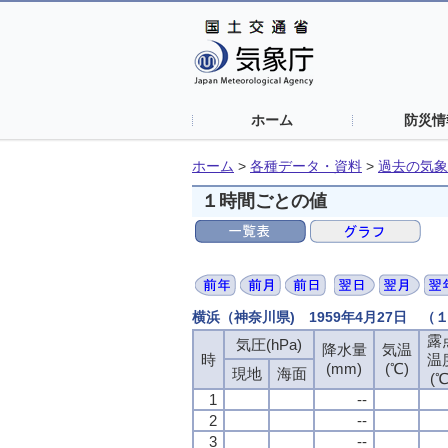
ホーム
防災情
ホーム
>
各種データ・資料
>
過去の気象
１時間ごとの値
横浜（神奈川県) 1959年4月27日 
露
露
露
露
気圧(hPa)
気圧(hPa)
気圧(hPa)
気圧(hPa)
降水量
降水量
降水量
降水量
気温
気温
気温
気温
時
時
時
時
温
温
温
温
(mm)
(mm)
(mm)
(mm)
(℃)
(℃)
(℃)
(℃)
現地
現地
現地
現地
海面
海面
海面
海面
(℃
(℃
(℃
(℃
1
1
1
1
--
--
--
--
2
2
2
2
--
--
--
--
3
3
3
3
--
--
--
--