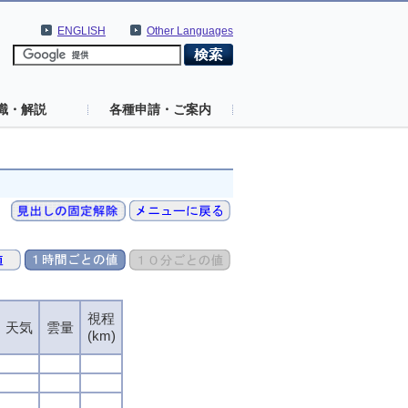
ENGLISH
Other Languages
識・解説
各種申請・ご案内
視程
視程
視程
視程
天気
天気
天気
天気
雲量
雲量
雲量
雲量
(km)
(km)
(km)
(km)