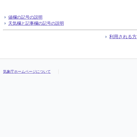
値欄の記号の説明
天気欄と記事欄の記号の説明
利用される方
気象庁ホームページについて