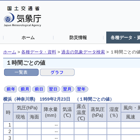
ホーム
防災情報
各種データ・
ホーム
>
各種データ・資料
>
過去の気象データ検索
>
１時間ごとの
１時間ごとの値
横浜（神奈川県) 1959年2月23日 （１時間ごとの値）
露点
気圧(hPa)
風向・風
降水量
気温
蒸気圧
湿度
時
温度
(mm)
(℃)
(hPa)
(％)
現地
海面
風速
(℃)
1
--
2
--
3
--