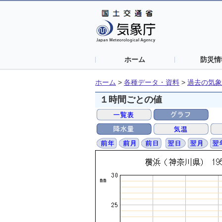
ホーム
防災情
ホーム
>
各種データ・資料
>
過去の気象
１時間ごとの値