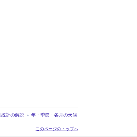
測統計の解説
年・季節・各月の天候
このページのトップへ