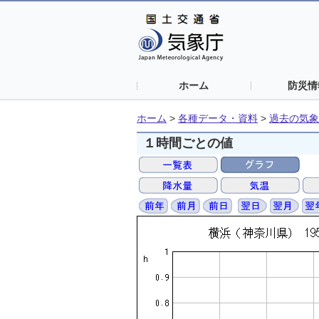
ホーム
防災情
ホーム
>
各種データ・資料
>
過去の気象
１時間ごとの値