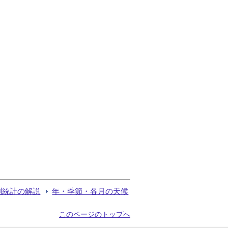
測統計の解説
年・季節・各月の天候
このページのトップへ